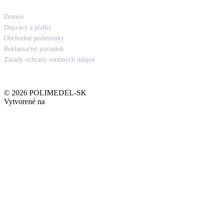
Odkazy
Domov
Dopravy a platby
Obchodné podmienky
Reklamačný poriadok
Zásady ochrany osobných údajov
.
© 2026 POLIMEDEL-SK
Vytvorené na
Welcomio.com