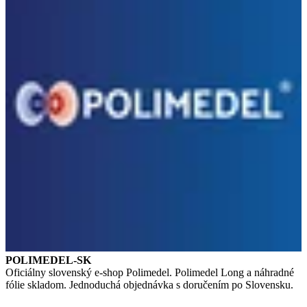
POLIMEDEL-SK
Oficiálny slovenský e-shop Polimedel. Polimedel Long a náhradné
fólie skladom. Jednoduchá objednávka s doručením po Slovensku.