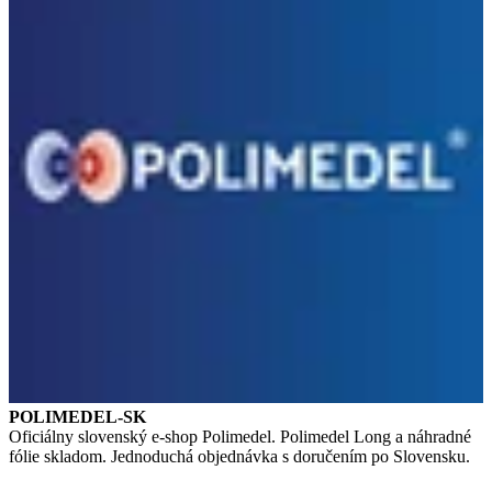
POLIMEDEL-SK
Oficiálny slovenský e-shop Polimedel. Polimedel Long a náhradné
fólie skladom. Jednoduchá objednávka s doručením po Slovensku.