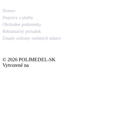
Odkazy
Domov
Dopravy a platby
Obchodné podmienky
Reklamačný poriadok
Zásady ochrany osobných údajov
.
© 2026 POLIMEDEL-SK
Vytvorené na
Welcomio.com