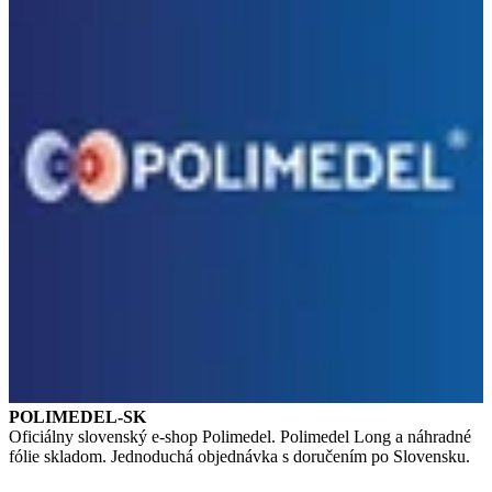
POLIMEDEL-SK
Oficiálny slovenský e-shop Polimedel. Polimedel Long a náhradné
fólie skladom. Jednoduchá objednávka s doručením po Slovensku.