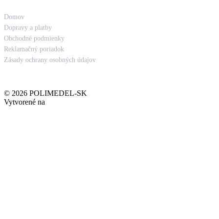
Odkazy
Domov
Dopravy a platby
Obchodné podmienky
Reklamačný poriadok
Zásady ochrany osobných údajov
.
© 2026 POLIMEDEL-SK
Vytvorené na
Welcomio.com